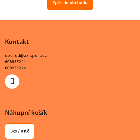
Zpět do obchodu
Z
á
p
Kontakt
a
obchod
@
az-sport.cz
t
608955244
í
608955244
Nákupní košík
0
ks /
0 Kč