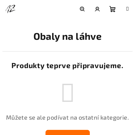
Přejít
na
obsah
Nákupní
Hledat
Přihlášení
Obaly na láhve
košík
Produkty teprve připravujeme.
Můžete se ale podívat na ostatní kategorie.