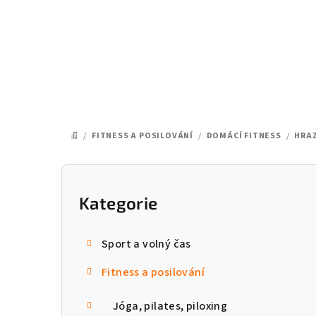
Přejít
na
obsah
/
FITNESS A POSILOVÁNÍ
/
DOMÁCÍ FITNESS
/
HRAZ
DOMŮ
P
o
Kategorie
Přeskočit
kategorie
s
Sport a volný čas
t
Fitness a posilování
r
a
Jóga, pilates, piloxing