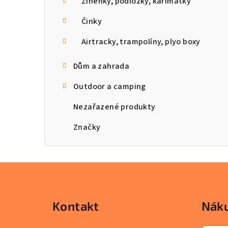
Žíněnky, podložky, karimatky
Činky
Airtracky, trampolíny, plyo boxy
Dům a zahrada
Outdoor a camping
Nezařazené produkty
Značky
Z
á
Kontakt
Náku
p