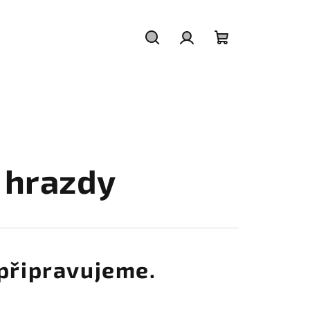
Hledat
Přihlášení
Nákupní
košík
 hrazdy
připravujeme.