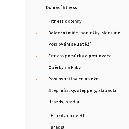
n
Domácí fitness
n
Fitness doplňky
í
Balanční míče, podložky, slackline
p
Posilování se zátěží
a
Fitness pomůcky a posilovače
n
Opěrky na kliky
e
Posilovací lavice a věže
l
Step můstky, steppery, šlapadla
Hrazdy, bradla
Hrazdy do dveří
Bradla