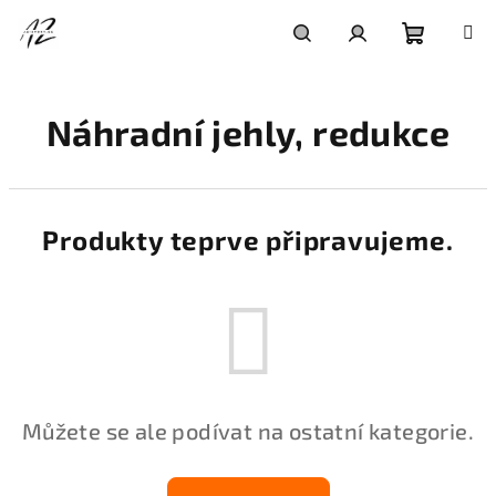
Přejít
na
obsah
Nákupní
Hledat
Přihlášení
Náhradní jehly, redukce
košík
Produkty teprve připravujeme.
Můžete se ale podívat na ostatní kategorie.