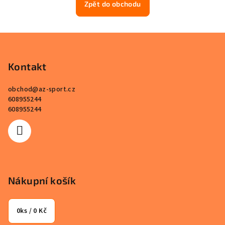
Zpět do obchodu
Z
á
p
Kontakt
a
obchod
@
az-sport.cz
t
608955244
í
608955244
Nákupní košík
0
ks /
0 Kč