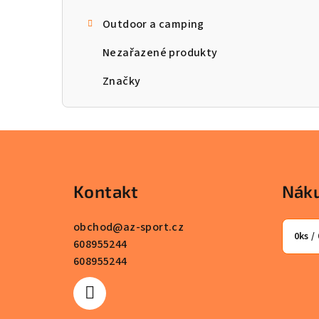
Outdoor a camping
Nezařazené produkty
Značky
Z
á
Kontakt
Náku
p
a
obchod
@
az-sport.cz
0
ks /
608955244
t
608955244
í