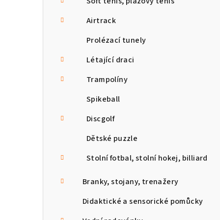
Soft tenis, plážový tenis
Airtrack
Prolézací tunely
Létající draci
Trampolíny
Spikeball
Discgolf
Dětské puzzle
Stolní fotbal, stolní hokej, billiard
Branky, stojany, trenažery
Didaktické a sensorické pomůcky