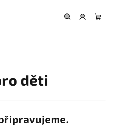
Hledat
Přihlášení
Nákupní
košík
ro děti
připravujeme.