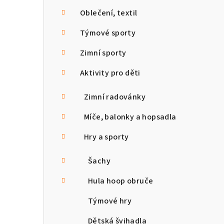
n
Oblečení, textil
n
Týmové sporty
í
Zimní sporty
p
Aktivity pro děti
a
Zimní radovánky
n
Míče, balonky a hopsadla
e
Hry a sporty
l
Šachy
Hula hoop obruče
Týmové hry
Dětská švihadla