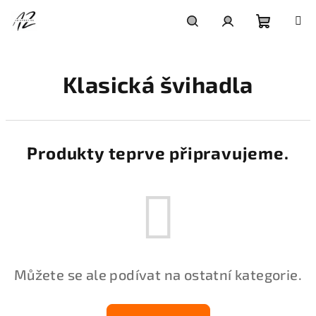
Přejít
na
obsah
Nákupní
Hledat
Přihlášení
Klasická švihadla
košík
Produkty teprve připravujeme.
Můžete se ale podívat na ostatní kategorie.