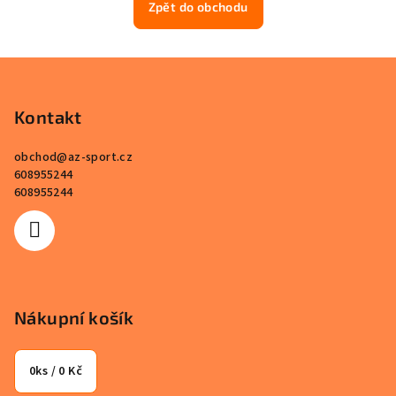
Zpět do obchodu
Z
á
p
Kontakt
a
obchod
@
az-sport.cz
t
608955244
í
608955244
Nákupní košík
0
ks /
0 Kč