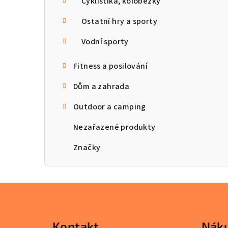
Cyklistika, koloběžky
Ostatní hry a sporty
Vodní sporty
Fitness a posilování
Dům a zahrada
Outdoor a camping
Nezařazené produkty
Značky
Z
á
Kontakt
Náku