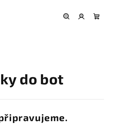
Hledat
Přihlášení
Nákupní
košík
žky do bot
připravujeme.