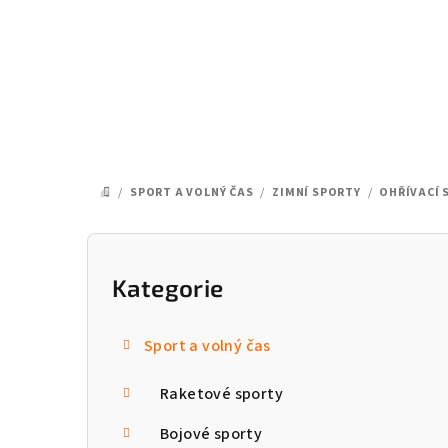
Přejít
na
obsah
/
SPORT A VOLNÝ ČAS
/
ZIMNÍ SPORTY
/
OHŘÍVACÍ 
DOMŮ
P
o
Kategorie
Přeskočit
kategorie
s
Sport a volný čas
t
Raketové sporty
r
a
Bojové sporty