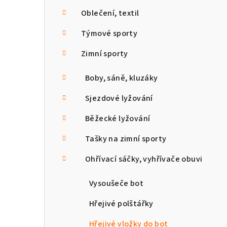
n
Oblečení, textil
n
Týmové sporty
í
Zimní sporty
p
Boby, sáně, kluzáky
a
Sjezdové lyžování
n
Běžecké lyžování
e
Tašky na zimní sporty
l
Ohřívací sáčky, vyhřívače obuvi
Vysoušeče bot
Hřejivé polštářky
Hřejivé vložky do bot