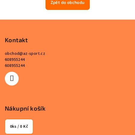
Zpět do obchodu
Z
á
p
Kontakt
a
obchod
@
az-sport.cz
t
608955244
í
608955244
Nákupní košík
0
ks /
0 Kč