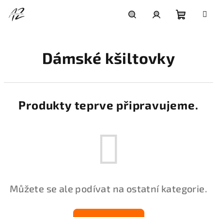
Přejít
na
obsah
Nákupní
Hledat
Přihlášení
Dámské kšiltovky
košík
Produkty teprve připravujeme.
Můžete se ale podívat na ostatní kategorie.