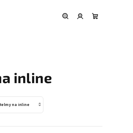
Hledat
Přihlášení
Nákupní
košík
a inline
Helmy na inline