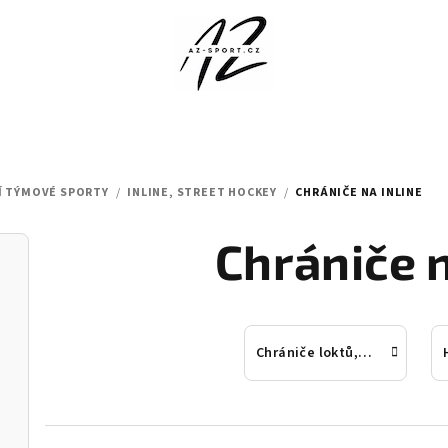
Í TÝMOVÉ SPORTY
/
INLINE, STREET HOCKEY
/
CHRÁNIČE NA INLINE
Chrániče n
Chrániče loktů, kolen na inline