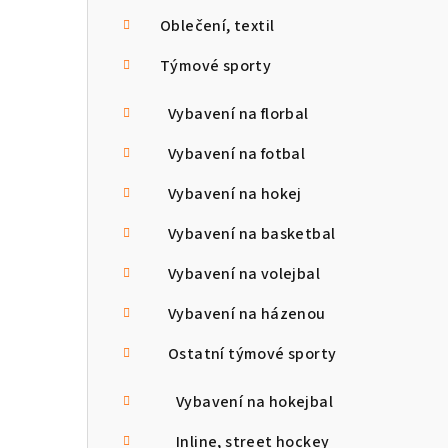
n
Oblečení, textil
n
Týmové sporty
í
Vybavení na florbal
p
Vybavení na fotbal
a
Vybavení na hokej
n
Vybavení na basketbal
e
Vybavení na volejbal
l
Vybavení na házenou
Ostatní týmové sporty
Vybavení na hokejbal
Inline, street hockey