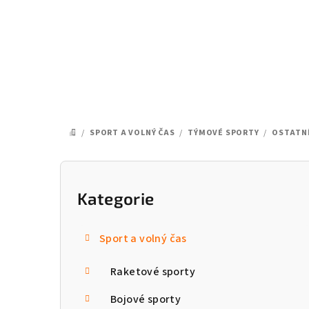
Přejít
na
obsah
/
SPORT A VOLNÝ ČAS
/
TÝMOVÉ SPORTY
/
OSTATN
DOMŮ
P
o
Kategorie
Přeskočit
kategorie
s
Sport a volný čas
t
Raketové sporty
r
a
Bojové sporty