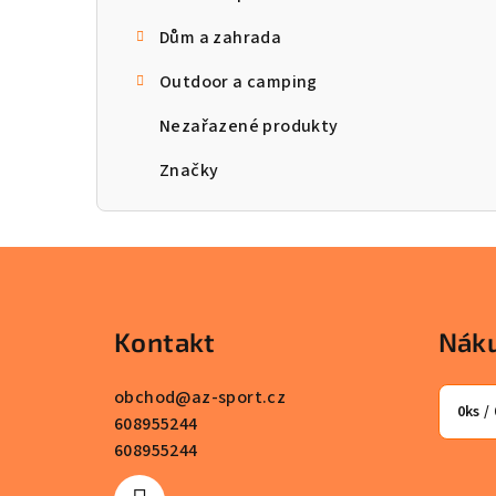
Dům a zahrada
Outdoor a camping
Nezařazené produkty
Značky
Z
á
Kontakt
Náku
p
a
obchod
@
az-sport.cz
0
ks /
608955244
t
608955244
í