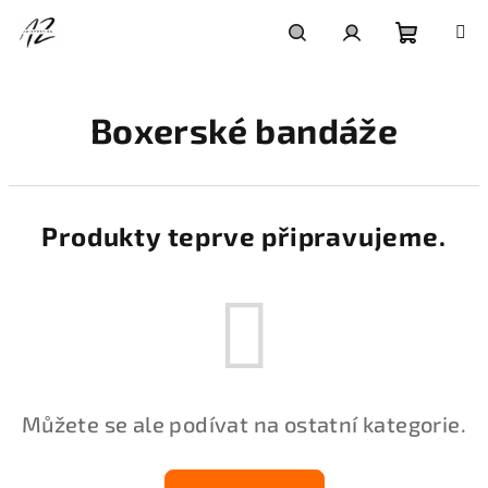
Přejít
na
obsah
Nákupní
Hledat
Přihlášení
Boxerské bandáže
košík
Produkty teprve připravujeme.
Můžete se ale podívat na ostatní kategorie.