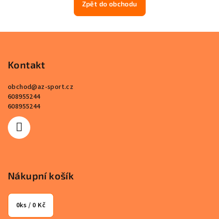
Zpět do obchodu
Z
á
p
Kontakt
a
obchod
@
az-sport.cz
t
608955244
í
608955244
Nákupní košík
0
ks /
0 Kč