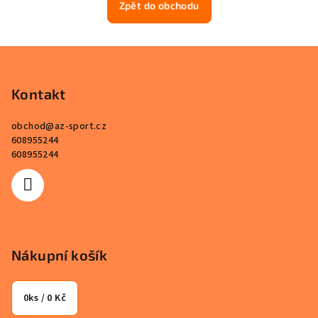
Zpět do obchodu
Z
á
p
Kontakt
a
obchod
@
az-sport.cz
t
608955244
í
608955244
Nákupní košík
0
ks /
0 Kč