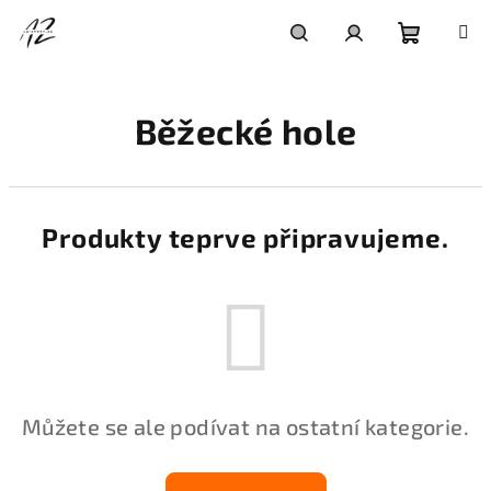
Přejít
na
obsah
Nákupní
Hledat
Přihlášení
Běžecké hole
košík
Produkty teprve připravujeme.
Můžete se ale podívat na ostatní kategorie.