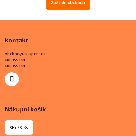
Zpět do obchodu
Z
á
p
Kontakt
a
obchod
@
az-sport.cz
t
608955244
í
608955244
Nákupní košík
0
ks /
0 Kč