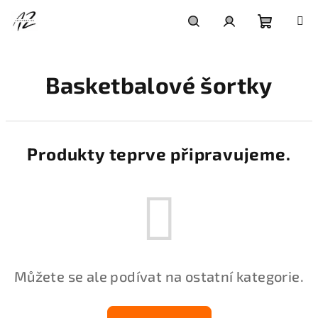
Přejít
na
obsah
Nákupní
Hledat
Přihlášení
Basketbalové šortky
košík
Produkty teprve připravujeme.
Můžete se ale podívat na ostatní kategorie.