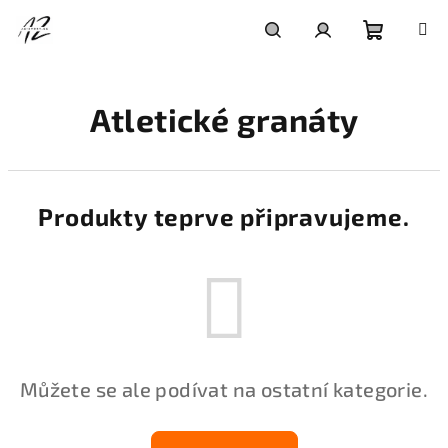
Přejít
na
obsah
Nákupní
Hledat
Přihlášení
Atletické granáty
košík
Produkty teprve připravujeme.
Můžete se ale podívat na ostatní kategorie.