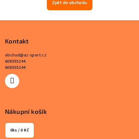
Zpět do obchodu
Z
á
p
Kontakt
a
obchod
@
az-sport.cz
t
608955244
í
608955244
Nákupní košík
0
ks /
0 Kč