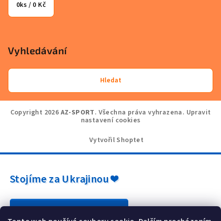
0
ks /
0 Kč
Vyhledávání
Hledat
Copyright 2026
AZ-SPORT
. Všechna práva vyhrazena.
Upravit
nastavení cookies
Vytvořil Shoptet
Stojíme za Ukrajinou ❤️
Jak a čím pomoci »