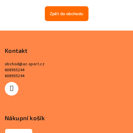
Zpět do obchodu
Z
á
p
Kontakt
a
obchod
@
az-sport.cz
t
608955244
í
608955244
Nákupní košík