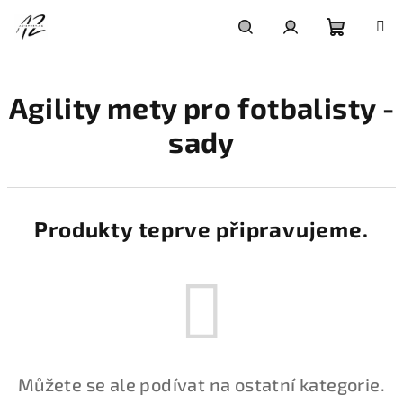
Přejít
na
obsah
Nákupní
Hledat
Přihlášení
Agility mety pro fotbalisty -
košík
sady
Produkty teprve připravujeme.
Můžete se ale podívat na ostatní kategorie.