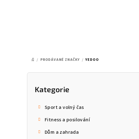
Přejít
na
obsah
/
PRODÁVANÉ ZNAČKY
/
YEDOO
DOMŮ
P
o
Kategorie
Přeskočit
kategorie
s
Sport a volný čas
t
Fitness a posilování
r
Dům a zahrada
a