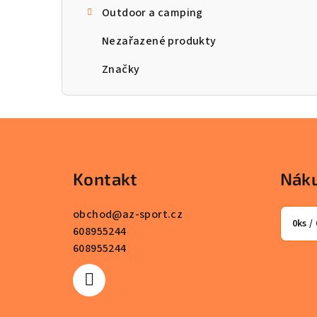
Outdoor a camping
n
Nezařazené produkty
n
Značky
í
p
a
Z
n
á
Kontakt
Náku
e
p
l
a
obchod
@
az-sport.cz
0
ks /
608955244
t
608955244
í