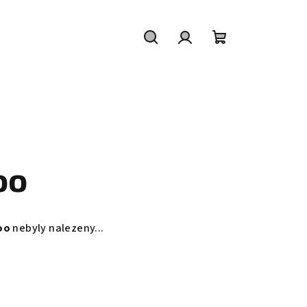
Hledat
Přihlášení
Nákupní
košík
oo
oo
nebyly nalezeny...