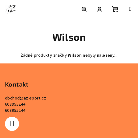
Přejít
na
obsah
Nákupní
Hledat
Přihlášení
Wilson
košík
Žádné produkty značky
Wilson
nebyly nalezeny...
Z
á
p
Kontakt
a
obchod
@
az-sport.cz
t
608955244
í
608955244