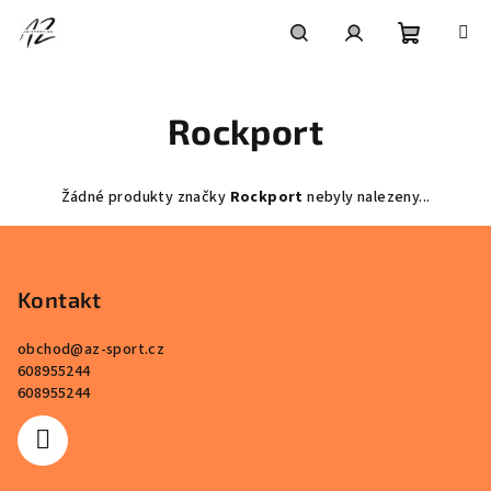
Přejít
na
obsah
Nákupní
Hledat
Přihlášení
Rockport
košík
Žádné produkty značky
Rockport
nebyly nalezeny...
Z
á
p
Kontakt
a
obchod
@
az-sport.cz
t
608955244
í
608955244