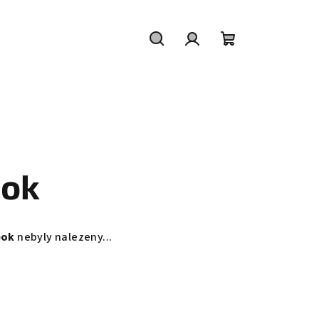
Hledat
Přihlášení
Nákupní
košík
ok
bok
nebyly nalezeny...