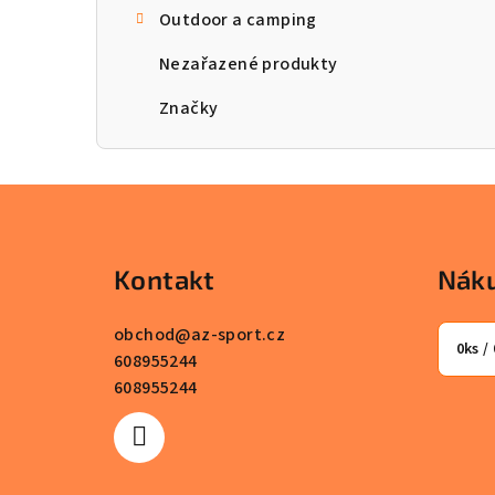
Outdoor a camping
n
Nezařazené produkty
n
Značky
í
p
a
Z
n
á
Kontakt
Náku
e
p
l
a
obchod
@
az-sport.cz
0
ks /
608955244
t
608955244
í