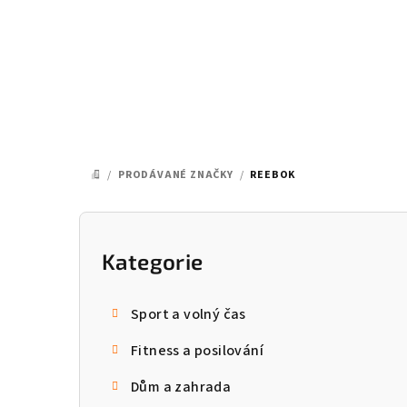
Přejít
na
obsah
/
PRODÁVANÉ ZNAČKY
/
REEBOK
DOMŮ
P
o
Kategorie
Přeskočit
kategorie
s
Sport a volný čas
t
Fitness a posilování
r
Dům a zahrada
a