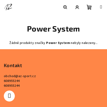
Přejít
na
obsah
Nákupní
Hledat
Přihlášení
Power System
košík
Žádné produkty značky
Power System
nebyly nalezeny...
Z
á
p
Kontakt
a
obchod
@
az-sport.cz
t
608955244
í
608955244