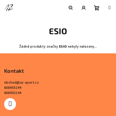
Přejít
na
obsah
Nákupní
Hledat
Přihlášení
ESIO
košík
Žádné produkty značky
ESIO
nebyly nalezeny...
Z
á
p
Kontakt
a
obchod
@
az-sport.cz
t
608955244
í
608955244