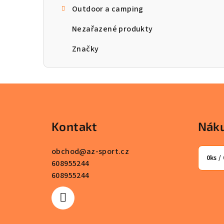
Outdoor a camping
n
Nezařazené produkty
n
Značky
í
p
a
Z
n
á
Kontakt
Náku
e
p
l
a
obchod
@
az-sport.cz
0
ks /
608955244
t
608955244
í