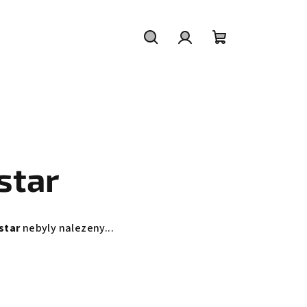
Hledat
Přihlášení
Nákupní
košík
star
star
nebyly nalezeny...