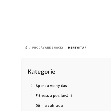
Přejít
na
obsah
/
PRODÁVANÉ ZNAČKY
/
DERBYSTAR
DOMŮ
P
o
Kategorie
Přeskočit
kategorie
s
Sport a volný čas
t
Fitness a posilování
r
Dům a zahrada
a