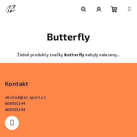
Přejít
na
obsah
Nákupní
Hledat
Přihlášení
Butterfly
košík
Žádné produkty značky
Butterfly
nebyly nalezeny...
Z
á
p
Kontakt
a
obchod
@
az-sport.cz
t
608955244
í
608955244