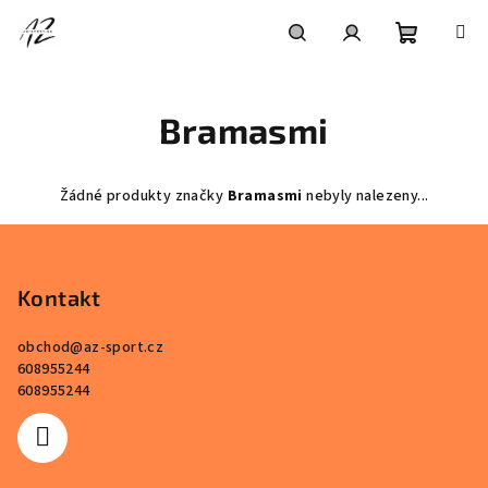
Přejít
na
obsah
Nákupní
Hledat
Přihlášení
Bramasmi
košík
Žádné produkty značky
Bramasmi
nebyly nalezeny...
Z
á
p
Kontakt
a
obchod
@
az-sport.cz
t
608955244
í
608955244