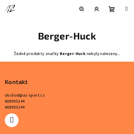
Přejít
na
obsah
Nákupní
Hledat
Přihlášení
Berger-Huck
košík
Žádné produkty značky
Berger-Huck
nebyly nalezeny...
Z
á
p
Kontakt
a
obchod
@
az-sport.cz
t
608955244
í
608955244