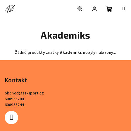
Přejít
na
obsah
Nákupní
Hledat
Přihlášení
Akademiks
košík
Žádné produkty značky
Akademiks
nebyly nalezeny...
Z
á
p
Kontakt
a
obchod
@
az-sport.cz
t
608955244
í
608955244