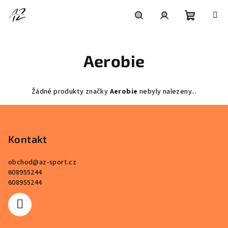
Přejít
na
obsah
Nákupní
Hledat
Přihlášení
Aerobie
košík
Žádné produkty značky
Aerobie
nebyly nalezeny...
Z
á
p
Kontakt
a
obchod
@
az-sport.cz
t
608955244
í
608955244