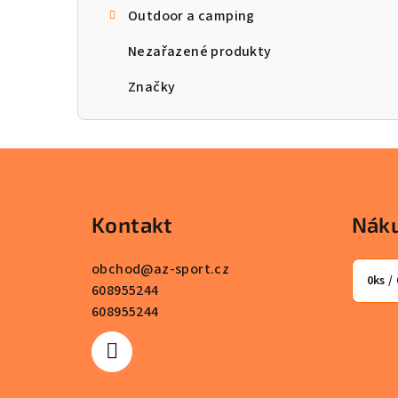
Outdoor a camping
n
Nezařazené produkty
n
Značky
í
p
a
Z
n
á
Kontakt
Náku
e
p
l
a
obchod
@
az-sport.cz
0
ks /
608955244
t
608955244
í