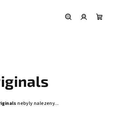
Hledat
Přihlášení
Nákupní
košík
iginals
iginals
nebyly nalezeny...