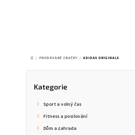
Přejít
na
obsah
/
PRODÁVANÉ ZNAČKY
/
ADIDAS ORIGINALS
DOMŮ
P
o
Kategorie
Přeskočit
kategorie
s
Sport a volný čas
t
Fitness a posilování
r
Dům a zahrada
a