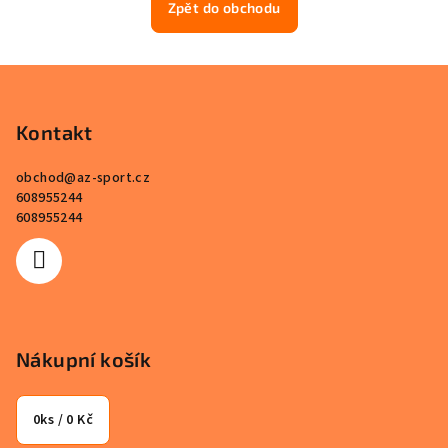
Zpět do obchodu
Z
á
p
Kontakt
a
obchod
@
az-sport.cz
t
608955244
í
608955244
Nákupní košík
0
ks /
0 Kč